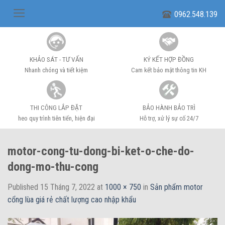
Skip
0962.548.139
to
content
KHẢO SÁT - TƯ VẤN
KÝ KẾT HỢP ĐỒNG
Nhanh chóng và tiết kiệm
Cam kết bảo mật thông tin KH
THI CÔNG LẮP ĐẶT
BẢO HÀNH BẢO TRÌ
heo quy trình tiên tiến, hiện đại
Hỗ trợ, xử lý sự cố 24/7
motor-cong-tu-dong-bi-ket-o-che-do-
dong-mo-thu-cong
Published
15 Tháng 7, 2022
at
1000 × 750
in
Sản phẩm motor
cổng lùa giá rẻ chất lượng cao nhập khẩu