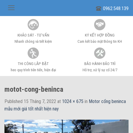
Skip
0962.548.139
to
content
KHẢO SÁT - TƯ VẤN
KÝ KẾT HỢP ĐỒNG
Nhanh chóng và tiết kiệm
Cam kết bảo mật thông tin KH
THI CÔNG LẮP ĐẶT
BẢO HÀNH BẢO TRÌ
heo quy trình tiên tiến, hiện đại
Hỗ trợ, xử lý sự cố 24/7
motot-cong-beninca
Published
15 Tháng 7, 2022
at
1024 × 675
in
Motor cổng beninca
mẫu mới giá tốt nhất hiện nay