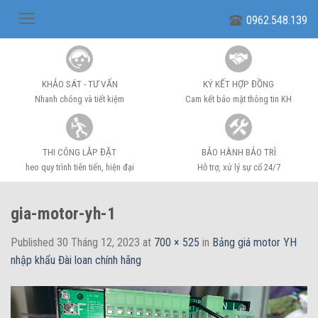
Skip
0962.548.139
to
content
KHẢO SÁT - TƯ VẤN
KÝ KẾT HỢP ĐỒNG
Nhanh chóng và tiết kiệm
Cam kết bảo mật thông tin KH
THI CÔNG LẮP ĐẶT
BẢO HÀNH BẢO TRÌ
heo quy trình tiên tiến, hiện đại
Hỗ trợ, xử lý sự cố 24/7
gia-motor-yh-1
Published
30 Tháng 12, 2023
at
700 × 525
in
Bảng giá motor YH
nhập khẩu Đài loan chính hãng