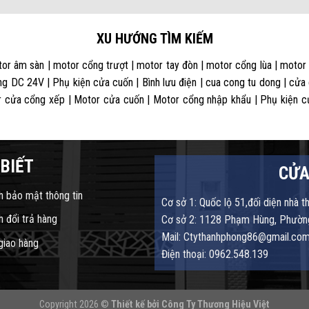
XU HƯỚNG TÌM KIẾM
or âm sàn | motor cổng trượt | motor tay đòn | motor cổng lùa | motor
g DC 24V | Phụ kiện cửa cuốn | Bình lưu điện | cua cong tu dong | cửa
 cửa cổng xếp | Motor cửa cuốn | Motor cổng nhập khẩu | Phụ kiện cửa
BIẾT
CỬA
h bảo mật thông tin
Cơ sở 1: Quốc lộ 51,đối diện nhà t
h đổi trả hàng
Cơ sở 2: 1128 Phạm Hùng, Phường
Mail: Ctythanhphong86@gmail.co
 giao hàng
Điện thoại: 0962.548.139
Copyright 2026 ©
Thiết kế bởi
Công Ty Thương Hiệu Việt