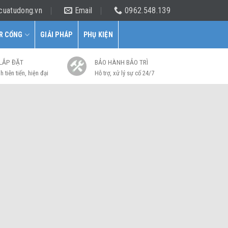
cuatudong.vn
Email
0962.548.139
R CỔNG
GIẢI PHÁP
PHỤ KIỆN
 LẮP ĐẶT
BẢO HÀNH BẢO TRÌ
h tiên tiến, hiện đại
Hỗ trợ, xử lý sự cố 24/7