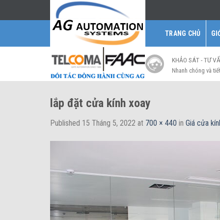
Skip
to
content
TRANG CHỦ
GI
KHẢO SÁT - TƯ V
Nhanh chóng và tiế
lắp đặt cửa kính xoay
Published
15 Tháng 5, 2022
at
700 × 440
in
Giá cửa kí