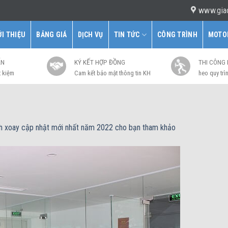
www.gia
ỚI THIỆU
BẢNG GIÁ
DỊCH VỤ
TIN TỨC
CÔNG TRÌNH
MOTO
ẤN
KÝ KẾT HỢP ĐỒNG
THI CÔNG
t kiệm
Cam kết bảo mật thông tin KH
heo quy trìn
nh xoay cập nhật mới nhất năm 2022 cho bạn tham khảo