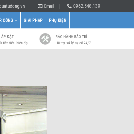
cuatudong.vn
Email
0962.548.139
R CỔNG
GIẢI PHÁP
PHỤ KIỆN
 LẮP ĐẶT
BẢO HÀNH BẢO TRÌ
h tiên tiến, hiện đại
Hỗ trợ, xử lý sự cố 24/7