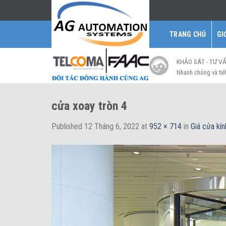
Skip
to
content
TRANG CHỦ
GI
KHẢO SÁT - TƯ V
Nhanh chóng và tiế
cửa xoay tròn 4
Published
12 Tháng 6, 2022
at
952 × 714
in
Giá cửa kí