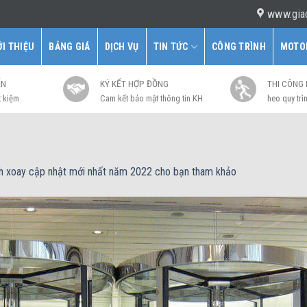
www.gia
ỚI THIỆU
BẢNG GIÁ
DỊCH VỤ
TIN TỨC
CÔNG TRÌNH
MOTO
ẤN
KÝ KẾT HỢP ĐỒNG
THI CÔNG
t kiệm
Cam kết bảo mật thông tin KH
heo quy trìn
nh xoay cập nhật mới nhất năm 2022 cho bạn tham khảo