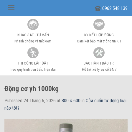
Skip
0962.548.139
to
content
KHẢO SÁT - TƯ VẤN
KÝ KẾT HỢP ĐỒNG
Nhanh chóng và tiết kiệm
Cam kết bảo mật thông tin KH
THI CÔNG LẮP ĐẶT
BẢO HÀNH BẢO TRÌ
heo quy trình tiên tiến, hiện đại
Hỗ trợ, xử lý sự cố 24/7
Động cơ yh 1000kg
Published
24 Tháng 6, 2026
at
800 × 600
in
Cửa cuốn tự động loại
nào tốt?