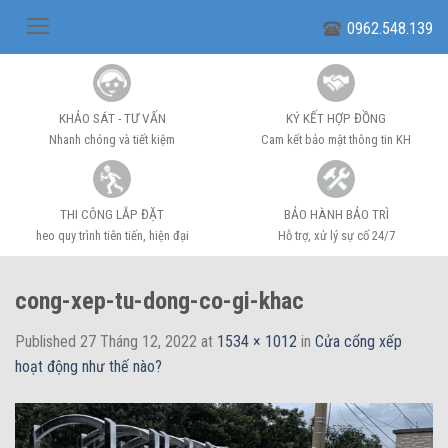
Skip
0962.548.139
to
content
KHẢO SÁT - TƯ VẤN
KÝ KẾT HỢP ĐỒNG
Nhanh chóng và tiết kiệm
Cam kết bảo mật thông tin KH
THI CÔNG LẮP ĐẶT
BẢO HÀNH BẢO TRÌ
heo quy trình tiên tiến, hiện đại
Hỗ trợ, xử lý sự cố 24/7
cong-xep-tu-dong-co-gi-khac
Published
27 Tháng 12, 2022
at
1534 × 1012
in
Cửa cổng xếp
hoạt động như thế nào?