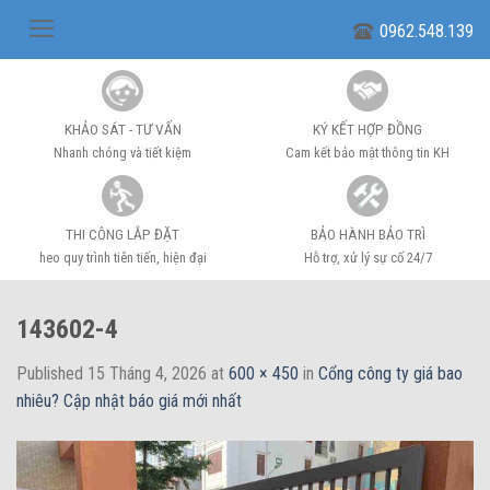
Skip
0962.548.139
to
content
KHẢO SÁT - TƯ VẤN
KÝ KẾT HỢP ĐỒNG
Nhanh chóng và tiết kiệm
Cam kết bảo mật thông tin KH
THI CÔNG LẮP ĐẶT
BẢO HÀNH BẢO TRÌ
heo quy trình tiên tiến, hiện đại
Hỗ trợ, xử lý sự cố 24/7
143602-4
Published
15 Tháng 4, 2026
at
600 × 450
in
Cổng công ty giá bao
nhiêu? Cập nhật báo giá mới nhất