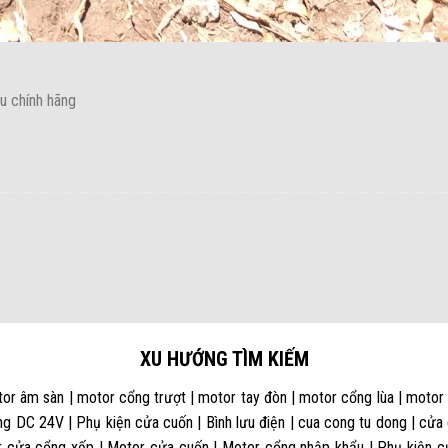
u chính hãng
XU HƯỚNG TÌM KIẾM
or âm sàn | motor cổng trượt | motor tay đòn | motor cổng lùa | motor
g DC 24V | Phụ kiện cửa cuốn | Bình lưu điện | cua cong tu dong | cửa
 cửa cổng xếp | Motor cửa cuốn | Motor cổng nhập khẩu | Phụ kiện cửa