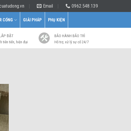
cuatudong.vn
Email
0962.548.139
R CỔNG
GIẢI PHÁP
PHỤ KIỆN
 LẮP ĐẶT
BẢO HÀNH BẢO TRÌ
h tiên tiến, hiện đại
Hỗ trợ, xử lý sự cố 24/7