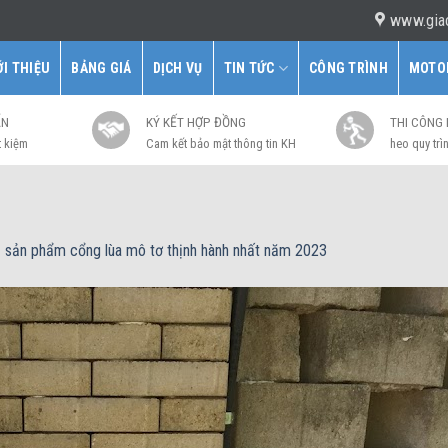
www.gia
ỚI THIỆU
BẢNG GIÁ
DỊCH VỤ
TIN TỨC
CÔNG TRÌNH
MOTO
ẤN
KÝ KẾT HỢP ĐỒNG
THI CÔNG
t kiệm
Cam kết bảo mật thông tin KH
heo quy trìn
về sản phẩm cổng lùa mô tơ thịnh hành nhất năm 2023