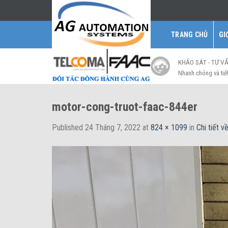
Skip
to
content
TRANG CHỦ
GI
KHẢO SÁT - TƯ V
Nhanh chóng và tiế
motor-cong-truot-faac-844er
Published
24 Tháng 7, 2022
at
824 × 1099
in
Chi tiết 