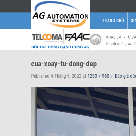
Skip
to
content
TRANG CHỦ
GI
KHẢO SÁT - TƯ V
Nhanh chóng và tiế
cua-xoay-tu-dong-dep
Published
4 Tháng 5, 2022
at
1280 × 960
in
Báo giá cử