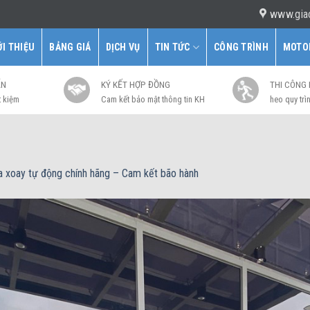
www.gia
ỚI THIỆU
BẢNG GIÁ
DỊCH VỤ
TIN TỨC
CÔNG TRÌNH
MOTO
ẤN
KÝ KẾT HỢP ĐỒNG
THI CÔNG
t kiệm
Cam kết bảo mật thông tin KH
heo quy trìn
a xoay tự động chính hãng – Cam kết bão hành