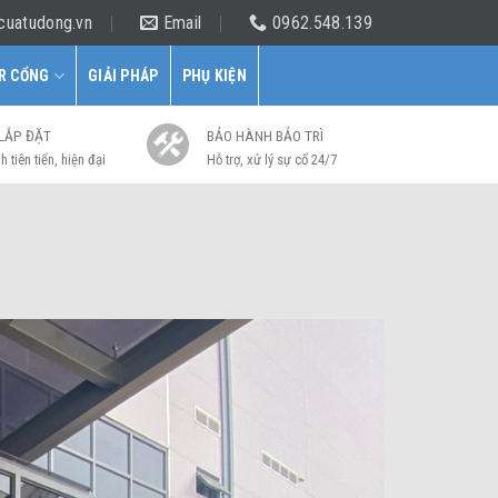
cuatudong.vn
Email
0962.548.139
R CỔNG
GIẢI PHÁP
PHỤ KIỆN
 LẮP ĐẶT
BẢO HÀNH BẢO TRÌ
h tiên tiến, hiện đại
Hỗ trợ, xử lý sự cố 24/7