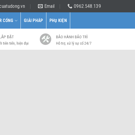
cuatudong.vn
Email
0962.548.139
R CỔNG
GIẢI PHÁP
PHỤ KIỆN
 LẮP ĐẶT
BẢO HÀNH BẢO TRÌ
h tiên tiến, hiện đại
Hỗ trợ, xử lý sự cố 24/7