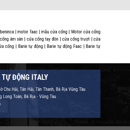
 beninca | motor faac | mẫu cửa cổng | Motor cửa cổng
 cổng âm sàn | cửa cổng tay đòn | cửa cổng trượt | cửa
 cổng | Barie tự động | Barie tự động Faac | Barie tự
 TỰ ĐỘNG ITALY
hờ Chu Hải, Tân Hải, Tân Thanh, Bà Rịa Vũng Tàu
 Long Toàn, Bà Rịa - Vũng Tàu
m