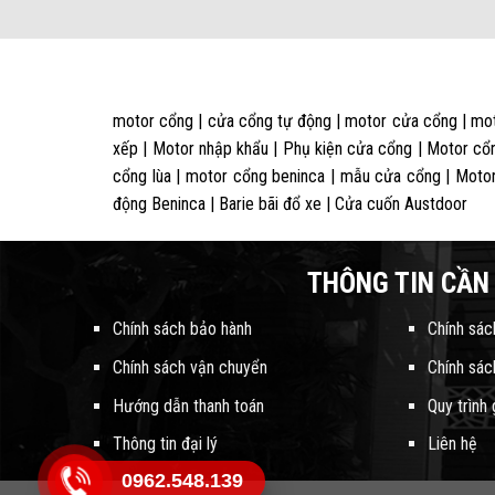
motor cổng | cửa cổng tự động | motor cửa cổng | mot
xếp | Motor nhập khẩu | Phụ kiện cửa cổng | Motor cổn
cổng lùa | motor cổng beninca | mẫu cửa cổng | Motor
động Beninca | Barie bãi đổ xe | Cửa cuốn Austdoor
THÔNG TIN CẦN 
Chính sách bảo hành
Chính sác
Chính sách vận chuyển
Chính sác
Hướng dẫn thanh toán
Quy trình
Thông tin đại lý
Liên hệ
0962.548.139