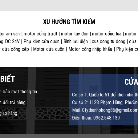
XU HƯỚNG TÌM KIẾM
or âm sàn | motor cổng trượt | motor tay đòn | motor cổng lùa | motor
g DC 24V | Phụ kiện cửa cuốn | Bình lưu điện | cua cong tu dong | cửa
 cửa cổng xếp | Motor cửa cuốn | Motor cổng nhập khẩu | Phụ kiện cửa
BIẾT
CỬA
h bảo mật thông tin
Cơ sở 1: Quốc lộ 51,đối diện nhà t
h đổi trả hàng
Cơ sở 2: 1128 Phạm Hùng, Phường
Mail: Ctythanhphong86@gmail.co
 giao hàng
Điện thoại: 0962.548.139