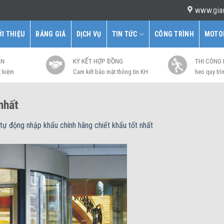
www.gia
ỚI THIỆU
BẢNG GIÁ
DỊCH VỤ
TIN TỨC
CÔNG TRÌNH
MOTO
ẤN
KÝ KẾT HỢP ĐỒNG
THI CÔNG
t kiệm
Cam kết bảo mật thông tin KH
heo quy trìn
nhất
tự động nhập khẩu chính hãng chiết khấu tốt nhất