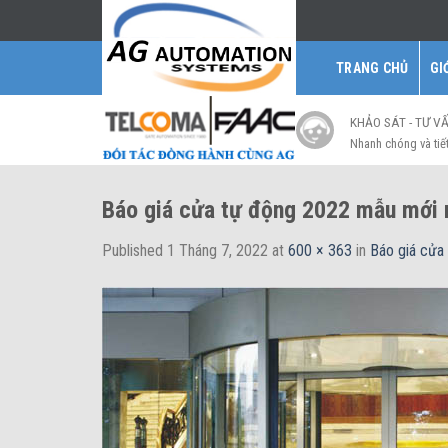
Skip
to
content
TRANG CHỦ
GI
KHẢO SÁT - TƯ V
Nhanh chóng và tiế
Báo giá cửa tự động 2022 mẫu mới 
Published
1 Tháng 7, 2022
at
600 × 363
in
Báo giá cửa 