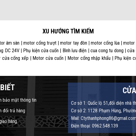
XU HƯỚNG TÌM KIẾM
or âm sàn | motor cổng trượt | motor tay đòn | motor cổng lùa | motor
g DC 24V | Phụ kiện cửa cuốn | Bình lưu điện | cua cong tu dong | cửa
 cửa cổng xếp | Motor cửa cuốn | Motor cổng nhập khẩu | Phụ kiện cửa
BIẾT
CỬA
h bảo mật thông tin
Cơ sở 1: Quốc lộ 51,đối diện nhà t
h đổi trả hàng
Cơ sở 2: 1128 Phạm Hùng, Phường
Mail: Ctythanhphong86@gmail.co
 giao hàng
Điện thoại: 0962.548.139