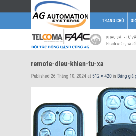
Skip
to
content
TRANG CHỦ
GI
KHẢO SÁT - TƯ V
Nhanh chóng và tiế
remote-dieu-khien-tu-xa
Published
26 Tháng 10, 2024
at
512 × 420
in
Bảng giá 