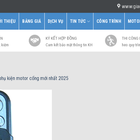
www.gia
ỚI THIỆU
BẢNG GIÁ
DỊCH VỤ
TIN TỨC
CÔNG TRÌNH
MOTO
ẤN
KÝ KẾT HỢP ĐỒNG
THI CÔNG
t kiệm
Cam kết bảo mật thông tin KH
heo quy trìn
phụ kiện motor cổng mới nhất 2025