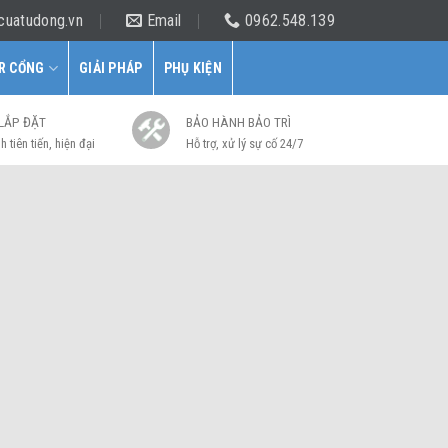
cuatudong.vn
Email
0962.548.139
R CỔNG
GIẢI PHÁP
PHỤ KIỆN
 LẮP ĐẶT
BẢO HÀNH BẢO TRÌ
h tiên tiến, hiện đại
Hỗ trợ, xử lý sự cố 24/7