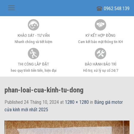
Skip
0962.548.139
to
content
KHẢO SÁT - TƯ VẤN
KÝ KẾT HỢP ĐỒNG
Nhanh chóng và tiết kiệm
Cam kết bảo mật thông tin KH
THI CÔNG LẮP ĐẶT
BẢO HÀNH BẢO TRÌ
heo quy trình tiên tiến, hiện đại
Hỗ trợ, xử lý sự cố 24/7
phan-loai-cua-kinh-tu-dong
Published
24 Tháng 10, 2024
at
1280 × 1280
in
Bảng giá motor
cửa kính mới nhất 2025