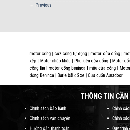
←
Previous
motor cổng | cửa cổng tự động | motor cửa cổng | mot
xếp | Motor nhập khẩu | Phụ kiện cửa cổng | Motor cổn
cổng lùa | motor cổng beninca | mẫu cửa cổng | Motor
động Beninca | Barie bãi đổ xe | Cửa cuốn Austdoor
THÔNG TIN CẦN 
Chính sách bảo hành
Chính sác
Chính sách vận chuyển
Chính sác
Hướng dẫn thanh toán
Quy trình