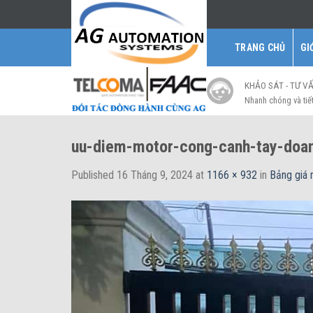
Skip
to
content
TRANG CHỦ
GI
KHẢO SÁT - TƯ V
Nhanh chóng và tiế
uu-diem-motor-cong-canh-tay-doa
Published
16 Tháng 9, 2024
at
1166 × 932
in
Bảng giá 