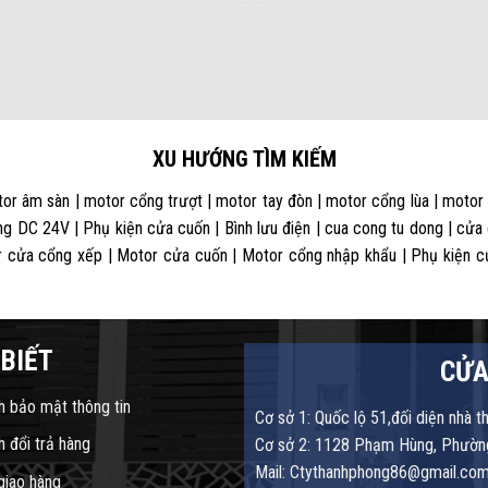
XU HƯỚNG TÌM KIẾM
or âm sàn | motor cổng trượt | motor tay đòn | motor cổng lùa | motor
g DC 24V | Phụ kiện cửa cuốn | Bình lưu điện | cua cong tu dong | cửa
 cửa cổng xếp | Motor cửa cuốn | Motor cổng nhập khẩu | Phụ kiện cửa
BIẾT
CỬA
h bảo mật thông tin
Cơ sở 1: Quốc lộ 51,đối diện nhà t
h đổi trả hàng
Cơ sở 2: 1128 Phạm Hùng, Phường
Mail: Ctythanhphong86@gmail.co
 giao hàng