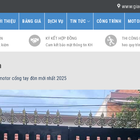
www.gia
ỚI THIỆU
BẢNG GIÁ
DỊCH VỤ
TIN TỨC
CÔNG TRÌNH
MOTO
ẤN
KÝ KẾT HỢP ĐỒNG
THI CÔNG
t kiệm
Cam kết bảo mật thông tin KH
heo quy trìn
n
motor cổng tay đòn mới nhất 2025