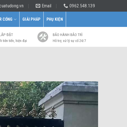
cuatudong.vn
Email
0962.548.139
R CỔNG
GIẢI PHÁP
PHỤ KIỆN
 LẮP ĐẶT
BẢO HÀNH BẢO TRÌ
h tiên tiến, hiện đại
Hỗ trợ, xử lý sự cố 24/7