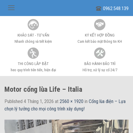
Skip
0962.548.139
to
content
KHẢO SÁT - TƯ VẤN
KÝ KẾT HỢP ĐỒNG
Nhanh chóng và tiết kiệm
Cam kết bảo mật thông tin KH
THI CÔNG LẮP ĐẶT
BẢO HÀNH BẢO TRÌ
heo quy trình tiên tiến, hiện đại
Hỗ trợ, xử lý sự cố 24/7
Motor cổng lùa Life – Italia
Published
4 Tháng 1, 2026
at
2560 × 1920
in
Cổng lùa điện – Lựa
chọn lý tưởng cho mọi công trình xây dựng!