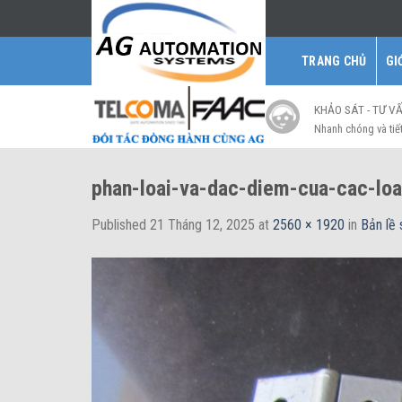
Skip
to
content
TRANG CHỦ
GI
KHẢO SÁT - TƯ V
Nhanh chóng và tiế
phan-loai-va-dac-diem-cua-cac-loa
Published
21 Tháng 12, 2025
at
2560 × 1920
in
Bản lề 