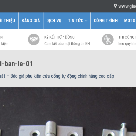
www.gia
ỚI THIỆU
BẢNG GIÁ
DỊCH VỤ
TIN TỨC
CÔNG TRÌNH
MOTO
ẤN
KÝ KẾT HỢP ĐỒNG
THI CÔNG
t kiệm
Cam kết bảo mật thông tin KH
heo quy trìn
i-ban-le-01
sắt – Báo giá phụ kiện cửa cổng tự động chính hãng cao cấp