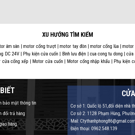
XU HƯỚNG TÌM KIẾM
or âm sàn | motor cổng trượt | motor tay đòn | motor cổng lùa | motor
g DC 24V | Phụ kiện cửa cuốn | Bình lưu điện | cua cong tu dong | cửa
 cửa cổng xếp | Motor cửa cuốn | Motor cổng nhập khẩu | Phụ kiện cửa
BIẾT
CỬA
h bảo mật thông tin
Cơ sở 1: Quốc lộ 51,đối diện nhà t
h đổi trả hàng
Cơ sở 2: 1128 Phạm Hùng, Phường
Mail: Ctythanhphong86@gmail.co
 giao hàng
Điện thoại: 0962.548.139