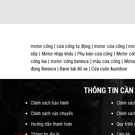
motor cổng | cửa cổng tự động | motor cửa cổng | mot
xếp | Motor nhập khẩu | Phụ kiện cửa cổng | Motor cổn
cổng lùa | motor cổng beninca | mẫu cửa cổng | Motor
động Beninca | Barie bãi đổ xe | Cửa cuốn Austdoor
THÔNG TIN CẦN 
Chính sách bảo hành
Chính sác
Chính sách vận chuyển
Chính sác
Hướng dẫn thanh toán
Quy trình
Thông tin đại lý
Liên hệ