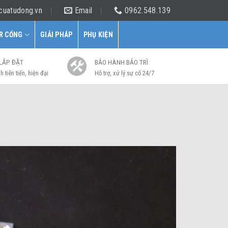
cuatudong.vn
Email
0962.548.139
R CỔNG
GIẢI PHÁP
PHỤ KIỆN
 LẮP ĐẶT
BẢO HÀNH BẢO TRÌ
h tiên tiến, hiện đại
Hỗ trợ, xử lý sự cố 24/7