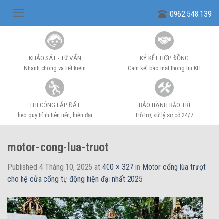
Skip
0962.548.139
to
content
KHẢO SÁT - TƯ VẤN
KÝ KẾT HỢP ĐỒNG
Nhanh chóng và tiết kiệm
Cam kết bảo mật thông tin KH
THI CÔNG LẮP ĐẶT
BẢO HÀNH BẢO TRÌ
heo quy trình tiên tiến, hiện đại
Hỗ trợ, xử lý sự cố 24/7
motor-cong-lua-truot
Published
4 Tháng 10, 2025
at
400 × 327
in
Motor cổng lùa trượt
cho hệ cửa cổng tự động hiện đại nhất 2025