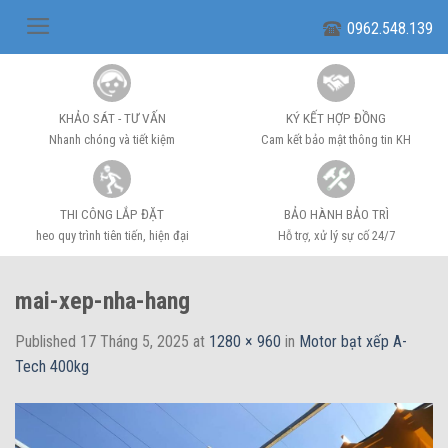
Skip
0962.548.139
to
content
KHẢO SÁT - TƯ VẤN
KÝ KẾT HỢP ĐỒNG
Nhanh chóng và tiết kiệm
Cam kết bảo mật thông tin KH
THI CÔNG LẮP ĐẶT
BẢO HÀNH BẢO TRÌ
heo quy trình tiên tiến, hiện đại
Hỗ trợ, xử lý sự cố 24/7
mai-xep-nha-hang
Published
17 Tháng 5, 2025
at
1280 × 960
in
Motor bạt xếp A-
Tech 400kg