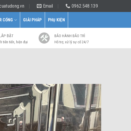
cuatudong.vn
Email
0962.548.139
R CỔNG
GIẢI PHÁP
PHỤ KIỆN
 LẮP ĐẶT
BẢO HÀNH BẢO TRÌ
h tiên tiến, hiện đại
Hỗ trợ, xử lý sự cố 24/7