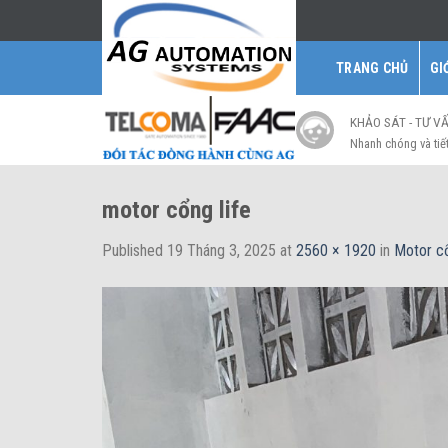
Skip
to
content
TRANG CHỦ
GI
KHẢO SÁT - TƯ V
Nhanh chóng và tiế
motor cổng life
Published
19 Tháng 3, 2025
at
2560 × 1920
in
Motor cổ