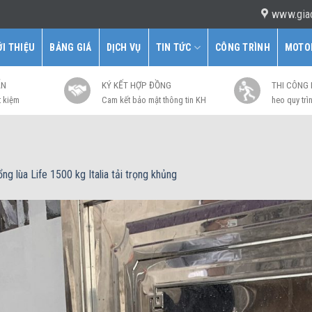
www.gia
ỚI THIỆU
BẢNG GIÁ
DỊCH VỤ
TIN TỨC
CÔNG TRÌNH
MOTO
ẤN
KÝ KẾT HỢP ĐỒNG
THI CÔNG
t kiệm
Cam kết bảo mật thông tin KH
heo quy trìn
ng lùa Life 1500 kg Italia tải trọng khủng