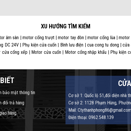
XU HƯỚNG TÌM KIẾM
or âm sàn | motor cổng trượt | motor tay đòn | motor cổng lùa | motor
g DC 24V | Phụ kiện cửa cuốn | Bình lưu điện | cua cong tu dong | cửa
 cửa cổng xếp | Motor cửa cuốn | Motor cổng nhập khẩu | Phụ kiện cửa
BIẾT
CỬA
h bảo mật thông tin
Cơ sở 1: Quốc lộ 51,đối diện nhà t
h đổi trả hàng
Cơ sở 2: 1128 Phạm Hùng, Phường
Mail: Ctythanhphong86@gmail.co
 giao hàng
Điện thoại: 0962.548.139