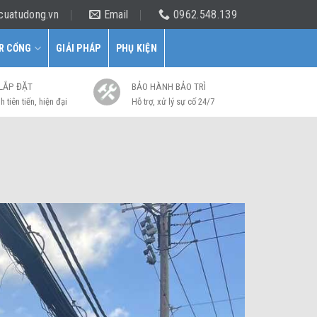
cuatudong.vn
Email
0962.548.139
R CỔNG
GIẢI PHÁP
PHỤ KIỆN
 LẮP ĐẶT
BẢO HÀNH BẢO TRÌ
h tiên tiến, hiện đại
Hỗ trợ, xử lý sự cố 24/7