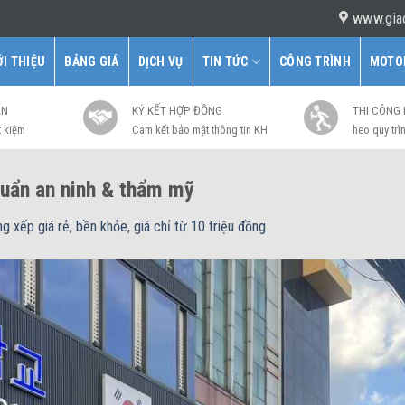
www.gia
ỚI THIỆU
BẢNG GIÁ
DỊCH VỤ
TIN TỨC
CÔNG TRÌNH
MOTO
ẤN
KÝ KẾT HỢP ĐỒNG
THI CÔNG
t kiệm
Cam kết bảo mật thông tin KH
heo quy trìn
huẩn an ninh & thẩm mỹ
g xếp giá rẻ, bền khỏe, giá chỉ từ 10 triệu đồng