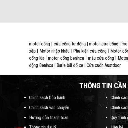
motor cổng | cửa cổng tự động | motor cửa cổng | mot
xếp | Motor nhập khẩu | Phụ kiện cửa cổng | Motor cổn
cổng lùa | motor cổng beninca | mẫu cửa cổng | Motor
động Beninca | Barie bãi đổ xe | Cửa cuốn Austdoor
THÔNG TIN CẦN 
Chính sách bảo hành
Chính sác
Chính sách vận chuyển
Chính sác
Hướng dẫn thanh toán
Quy trình
Thông tin đại lý
Liên hệ