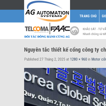
Skip
to
content
TRANG CHỦ
GI
KHẢO SÁT - TƯ V
Nhanh chóng và tiế
Nguyên tắc thiết kế cổng công ty c
Published
27 Tháng 2, 2025
at
1280 × 960
in
Motor cổn