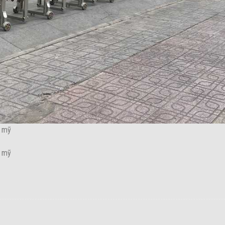
m mỹ
m mỹ