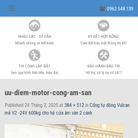
Skip
0962.548.139
to
content
KHẢO SÁT - TƯ VẤN
KÝ KẾT HỢP ĐỒNG
Nhanh chóng và tiết kiệm
Cam kết bảo mật thông tin KH
THI CÔNG LẮP ĐẶT
BẢO HÀNH BẢO TRÌ
heo quy trình tiên tiến, hiện đại
Hỗ trợ, xử lý sự cố 24/7
uu-diem-motor-cong-am-san
Published
24 Tháng 2, 2025
at
384 × 512
in
Cổng tự động Vulcan
mã V2 -24V 600kg cho hệ cửa âm sàn 2 cánh