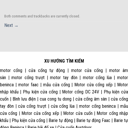
Both comments and trackbacks are currently closed.
Next
→
XU HƯỚNG TÌM KIẾM
motor cổng | cửa cổng tự động | motor cửa cổng | motor âm
sàn | motor cổng trượt | motor tay đòn | motor cổng lùa | motor
beninca | motor faac | mẫu cửa cổng | Motor cửa cổng xếp | Motor
nhập khẩu | Phụ kiện cửa cổng | Motor cổng DC 24V | Phụ kiện cửa
cuốn | Bình lưu điện | cua cong tu dong | cửa cổng âm sàn | cửa cổng
tay đòn | cửa cổng trượt | cửa cổng lùa | motor cổng beninca | mẫu
cửa cổng | Motor cửa cổng xếp | Motor cửa cuốn | Motor cổng nhập
khẩu | Phụ kiện cửa cổng | Barie tự động | Barie tự động Faac | Barie tự
động Beninca | Barie bãi đổ xe | Cửa cuốn Austdoor