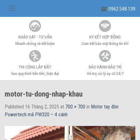
Skip
0962.548.139
to
content
KHẢO SÁT - TƯ VẤN
KÝ KẾT HỢP ĐỒNG
Nhanh chóng và tiết kiệm
Cam kết bảo mật thông tin KH
THI CÔNG LẮP ĐẶT
BẢO HÀNH BẢO TRÌ
heo quy trình tiên tiến, hiện đại
Hỗ trợ, xử lý sự cố 24/7
motor-tu-dong-nhap-khau
Published
16 Tháng 2, 2025
at
700 × 700
in
Motor tay đòn
Powertech mã PW320 – 4 cánh