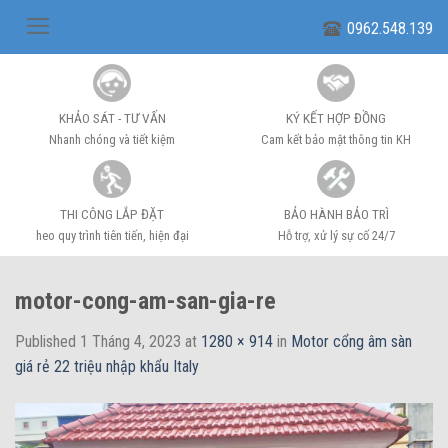
Skip
0962.548.139
to
content
KHẢO SÁT - TƯ VẤN
KÝ KẾT HỢP ĐỒNG
Nhanh chóng và tiết kiệm
Cam kết bảo mật thông tin KH
THI CÔNG LẮP ĐẶT
BẢO HÀNH BẢO TRÌ
heo quy trình tiên tiến, hiện đại
Hỗ trợ, xử lý sự cố 24/7
motor-cong-am-san-gia-re
Published
1 Tháng 4, 2023
at
1280 × 914
in
Motor cổng âm sàn
giá rẻ 22 triệu nhập khẩu Italy