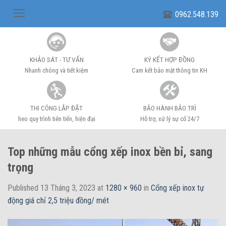
Skip
0962.548.139
to
content
KHẢO SÁT - TƯ VẤN
KÝ KẾT HỢP ĐỒNG
Nhanh chóng và tiết kiệm
Cam kết bảo mật thông tin KH
THI CÔNG LẮP ĐẶT
BẢO HÀNH BẢO TRÌ
heo quy trình tiên tiến, hiện đại
Hỗ trợ, xử lý sự cố 24/7
Top những mẫu cổng xếp inox bền bỉ, sang
trọng
Published
13 Tháng 3, 2023
at
1280 × 960
in
Cổng xếp inox tự
động giá chỉ 2,5 triệu đồng/ mét