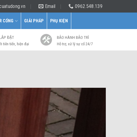
cuatudong.vn
Email
0962.548.139
R CỔNG
GIẢI PHÁP
PHỤ KIỆN
 LẮP ĐẶT
BẢO HÀNH BẢO TRÌ
h tiên tiến, hiện đại
Hỗ trợ, xử lý sự cố 24/7