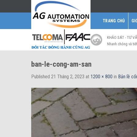
Skip
to
content
TRANG CHỦ
GI
KHẢO SÁT - TƯ V
Nhanh chóng và tiế
ban-le-cong-am-san
Published
21 Tháng 2, 2023
at
1200 × 800
in
Bản lề cổ