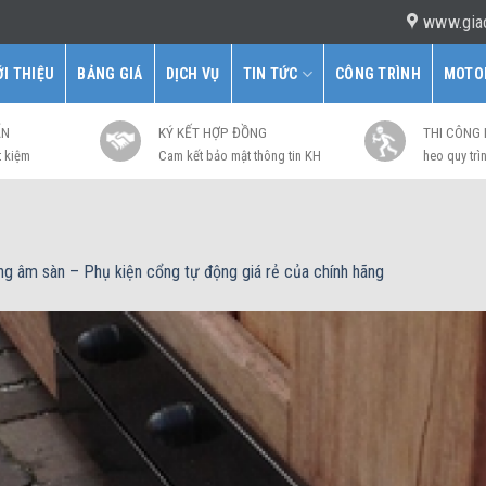
www.gia
ỚI THIỆU
BẢNG GIÁ
DỊCH VỤ
TIN TỨC
CÔNG TRÌNH
MOTO
ẤN
KÝ KẾT HỢP ĐỒNG
THI CÔNG
t kiệm
Cam kết bảo mật thông tin KH
heo quy trìn
ng âm sàn – Phụ kiện cổng tự động giá rẻ của chính hãng