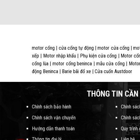
motor cổng | cửa cổng tự động | motor cửa cổng | mot
xếp | Motor nhập khẩu | Phụ kiện cửa cổng | Motor cổn
cổng lùa | motor cổng beninca | mẫu cửa cổng | Motor
động Beninca | Barie bãi đổ xe | Cửa cuốn Austdoor
THÔNG TIN CẦN 
Chính sách bảo hành
Chính sác
Chính sách vận chuyển
Chính sác
Hướng dẫn thanh toán
Quy trình
Thông tin đại lý
Liên hệ