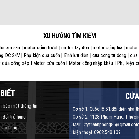
XU HƯỚNG TÌM KIẾM
or âm sàn | motor cổng trượt | motor tay đòn | motor cổng lùa | motor
g DC 24V | Phụ kiện cửa cuốn | Bình lưu điện | cua cong tu dong | cửa
 cửa cổng xếp | Motor cửa cuốn | Motor cổng nhập khẩu | Phụ kiện cửa
BIẾT
CỬA
h bảo mật thông tin
Cơ sở 1: Quốc lộ 51,đối diện nhà t
h đổi trả hàng
Cơ sở 2: 1128 Phạm Hùng, Phường
Mail: Ctythanhphong86@gmail.co
 giao hàng
Điện thoại: 0962.548.139