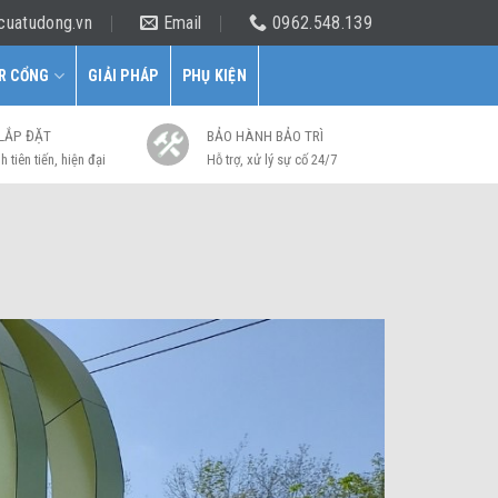
cuatudong.vn
Email
0962.548.139
R CỔNG
GIẢI PHÁP
PHỤ KIỆN
 LẮP ĐẶT
BẢO HÀNH BẢO TRÌ
h tiên tiến, hiện đại
Hỗ trợ, xử lý sự cố 24/7