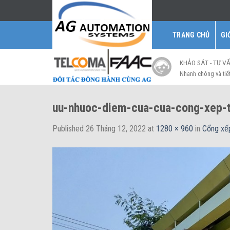
Skip
to
content
TRANG CHỦ
GI
KHẢO SÁT - TƯ V
Nhanh chóng và tiế
uu-nhuoc-diem-cua-cua-cong-xep-t
Published
26 Tháng 12, 2022
at
1280 × 960
in
Cổng xếp