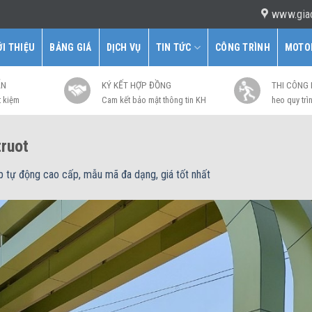
www.gia
ỚI THIỆU
BẢNG GIÁ
DỊCH VỤ
TIN TỨC
CÔNG TRÌNH
MOTO
ẤN
KÝ KẾT HỢP ĐỒNG
THI CÔNG
t kiệm
Cam kết bảo mật thông tin KH
heo quy trìn
ruot
 tự động cao cấp, mẫu mã đa dạng, giá tốt nhất