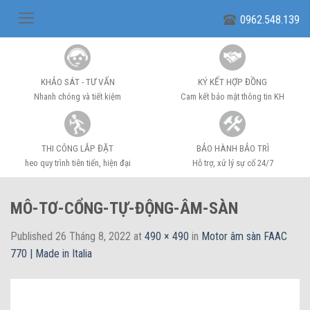
Skip
0962.548.139
to
content
KHẢO SÁT - TƯ VẤN
KÝ KẾT HỢP ĐỒNG
Nhanh chóng và tiết kiệm
Cam kết bảo mật thông tin KH
THI CÔNG LẮP ĐẶT
BẢO HÀNH BẢO TRÌ
heo quy trình tiên tiến, hiện đại
Hỗ trợ, xử lý sự cố 24/7
MÔ-TƠ-CỔNG-TỰ-ĐỘNG-ÂM-SÀN
Published
26 Tháng 8, 2022
at
490 × 490
in
Motor âm sàn FAAC
770 | Made in Italia